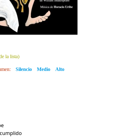
e la lista)
umen:
Silencio
Medio
Alto
pe
 cumplido