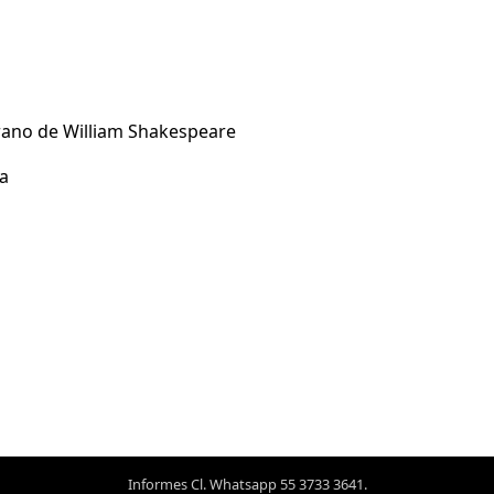
ano de William Shakespeare
a
Informes Cl. Whatsapp 55 3733 3641.