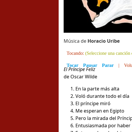
Música de
Horacio Uribe
Tocando:
(Seleccione una canción d
Tocar
Pausar
Parar
|
Vol
El Príncipe Feliz
de Oscar Wilde
En la parte más alta
Voló durante todo el día
El príncipe miró
Me esperan en Egipto
Pero la mirada del Prínci
Entusiasmada por haber