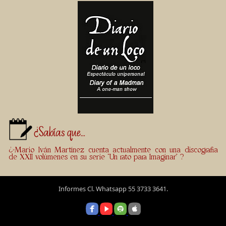
¿Sabías que...
¿>Mario Iván Martínez cuenta actualmente con una discografia
de XXII volúmenes en su serie "Un rato para Imaginar" ?
Informes Cl. Whatsapp 55 3733 3641.