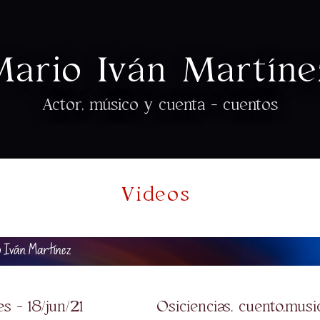
Mario Iván Martíne
Actor, músico y cuenta - cuentos
Videos
io Iván Martínez
es - 18/jun/21
Osiciencias, cuento,music