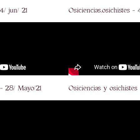
4/ jun/ 21
Osiciencias,osichistes - 
 - 28/ Mayo/21
Osiciencias y osichistes