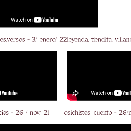
tes,versos - 3/ enero/ 22
leyenda, tiendita, villa
cias - 26 / nov/ 21
osichistes, cuento - 26/