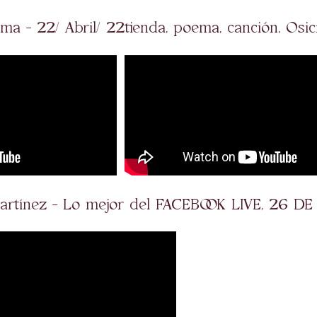
ema - 22/ Abril/ 22
tienda, poema, canción, Osici
artínez - Lo mejor del FACEBOOK LIVE, 26 