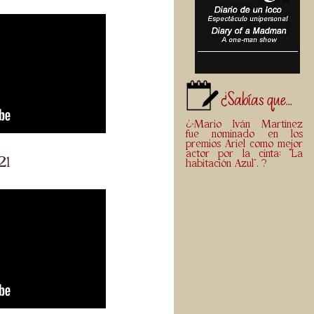
¿Sabías que...
¿>Mario Iván Martínez
fue nominado en los
premios Ariel como mejor
actor por la cinta: "La
21
habitación Azul". ?