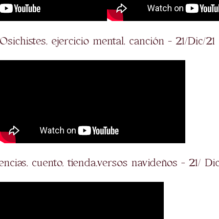
Osichistes, ejercicio mental, canción - 21/Dic/21
iencias, cuento, tienda,versos navideños - 21/ Dic