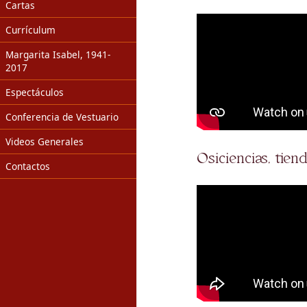
Cartas
Currículum
Margarita Isabel, 1941-
2017
Espectáculos
Conferencia de Vestuario
Videos Generales
Osiciencias, tiendi
Contactos