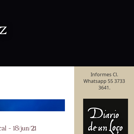
z
Informes Cl.
Whatsapp 55 3733
3641.
al - 18/jun/21