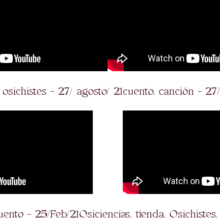
, osichistes - 27/ agosto/ 21
cuento, canción - 27/
cuento - 25/Feb/21
Osiciencias, tienda, Osichistes