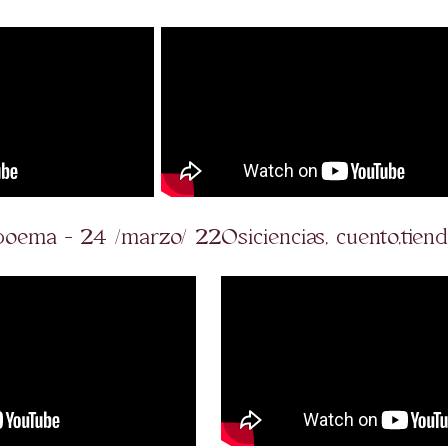
s,poema - 24 /marzo/ 22
Osiciencias, cuento,tie