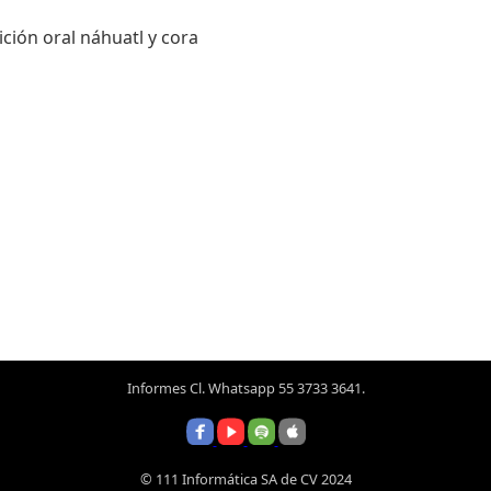
dición oral náhuatl y cora
Informes Cl. Whatsapp 55 3733 3641.
© 111 Informática SA de CV 2024