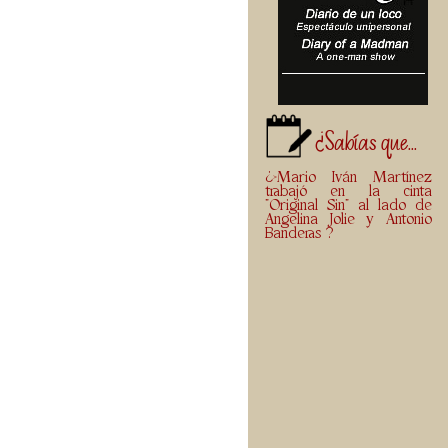
¿Sabías que...
¿>Mario Iván Martínez
trabajó en la cinta
"Original Sin" al lado de
Angelina Jolie y Antonio
Banderas ?