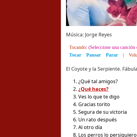
Música: Jorge Reyes
Tocando:
(Seleccione una canción d
Tocar
Pausar
Parar
|
Vol
El Coyote y la Serpiente. Fábul
¿Qué tal amigos?
¿Qué haces?
Ves lo que te digo
Gracias torito
Segura de su victoria
Un rato después
Al otro día
Los perros lo persiguier