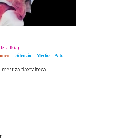
e la lista)
umen:
Silencio
Medio
Alto
a mestiza tlaxcalteca
on