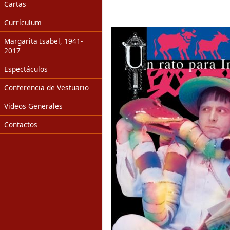
Cartas
Currículum
Margarita Isabel, 1941-
2017
Espectáculos
Conferencia de Vestuario
Videos Generales
Contactos