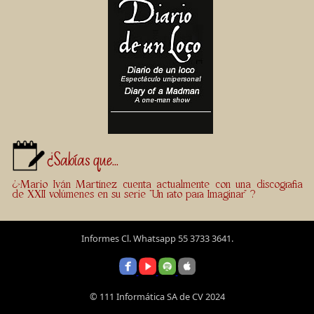
¿Sabías que...
¿>Mario Iván Martínez cuenta actualmente con una discografia
de XXII volúmenes en su serie "Un rato para Imaginar" ?
Informes Cl. Whatsapp 55 3733 3641.
© 111 Informática SA de CV 2024